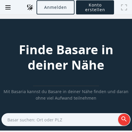
Konto
Anmelden
erstellen
Startseite
Finde Basare in
Forum
deiner Nähe
Häufige
Fragen
Mit Basaria kannst du Basare in deiner Nähe finden und daran
ohne viel Aufwand teilnehmen
Basar suchen: Ort oder PLZ